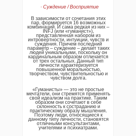
·
Суждение / Восприятие
В зависимости от сочетания этих
пар, формируется 16 возможных
комбинаций. И сама редкая из них –
INFJ (или «гуманист»),
представленная набором из
интровертности, интуиции, чувств и
суждения. Причем последний
параметр – суждение – делает таких
людей уникальными, поскольку он
кардинальным образом отличается
от трех остальных. Данный тип
личности характеризуется
повышенной моральностью,
творчеством, чувствительностью и
чувством долга.
«Гуманисты» — это не простые
мечтатели, они стремятся применять
свой идеализм на практике. Таким
образом они сочетают в себе
склонность к состраданию и
практическому образу мышления.
Поэтому люди, относящиеся к
данному типу личности, становятся
отличными консультантами,
учителями и психиатрами.