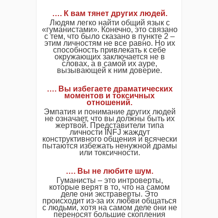
…. К вам тянет других людей.
Людям легко найти общий язык с
«гуманистами». Конечно, это связано
с тем, что было сказано в пункте 2 –
этим личностям не все равно. Но их
способность привлекать к себе
окружающих заключается не в
словах, а в самой их ауре,
вызывающей к ним доверие.
…. Вы избегаете драматических
моментов и токсичных
отношений.
Эмпатия и понимание других людей
не означает, что вы должны быть их
жертвой. Представители типа
личности INFJ жаждут
конструктивного общения и всячески
пытаются избежать ненужной драмы
или токсичности.
…. Вы не любите шум.
Гуманисты – это интроверты,
которые верят в то, что на самом
деле они экстраверты. Это
происходит из-за их любви общаться
с людьми, хотя на самом деле они не
переносят большие скопления