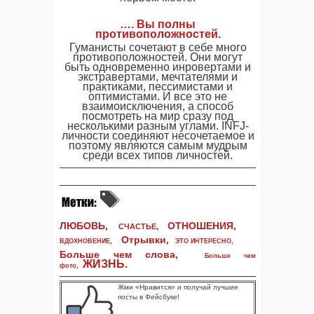
…. Вы полны
противоположностей.
Гуманисты сочетают в себе много
противоположностей. Они могут
быть одновременно инровертами и
экстравертами, мечтателями и
практиками, пессимистами и
оптимистами. И все это не
взаимоисключения, а способ
посмотреть на мир сразу под
несколькими разным углами. INFJ-
личности соединяют несочетаемое и
поэтому являются самым мудрым
среди всех типов личностей.
ЛЮБОВЬ,
ОТНОШЕНИЯ,
СЧАСТЬЕ,
Отрывки
,
ВДОХНОВЕНИЕ
,
ЭТО ИНТЕРЕСНО
,
Больше чем слова,
Больше чем
ЖИЗНЬ
.
фото
,
Жми «Нравится» и получай лучшие
посты в Фейсбуке!