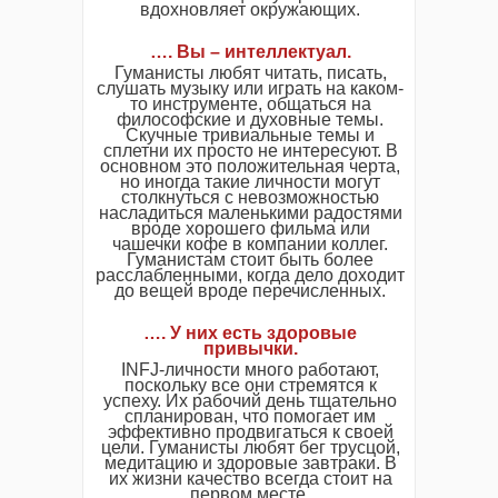
вдохновляет окружающих.
…. Вы – интеллектуал.
Гуманисты любят читать, писать,
слушать музыку или играть на каком-
то инструменте, общаться на
философские и духовные темы.
Скучные тривиальные темы и
сплетни их просто не интересуют. В
основном это положительная черта,
но иногда такие личности могут
столкнуться с невозможностью
насладиться маленькими радостями
вроде хорошего фильма или
чашечки кофе в компании коллег.
Гуманистам стоит быть более
расслабленными, когда дело доходит
до вещей вроде перечисленных.
…. У них есть здоровые
привычки.
INFJ-личности много работают,
поскольку все они стремятся к
успеху. Их рабочий день тщательно
спланирован, что помогает им
эффективно продвигаться к своей
цели. Гуманисты любят бег трусцой,
медитацию и здоровые завтраки. В
их жизни качество всегда стоит на
первом месте.