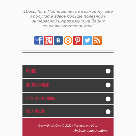
1BestLife.ru Подпишитесь на самое лучшее
и получите вдвое больше полезной и
интересной информации на Ваших
социальных страничках!
МЕНЮ
+
ПОПУЛЯРНЫЕ
+
БОЛЬШЕ ЧЕМ СЛОВА
+
СИЛА МЫСЛИ
+
Copyright MyCorp © 2026
|
Хостинг от
uCoz
Информация о сайте