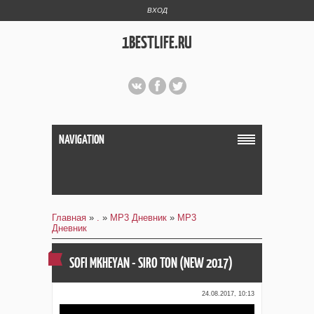
ВХОД
1BESTLIFE.RU
NAVIGATION
Главная
»
.
»
MP3 Дневник
»
MP3
Дневник
SOFI MKHEYAN - SIRO TON (NEW 2017)
24.08.2017, 10:13