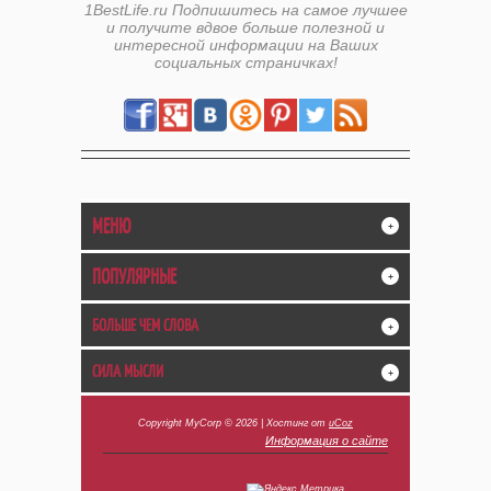
1BestLife.ru Подпишитесь на самое лучшее
и получите вдвое больше полезной и
интересной информации на Ваших
социальных страничках!
МЕНЮ
+
ПОПУЛЯРНЫЕ
+
БОЛЬШЕ ЧЕМ СЛОВА
+
СИЛА МЫСЛИ
+
Copyright MyCorp © 2026
|
Хостинг от
uCoz
Информация о сайте