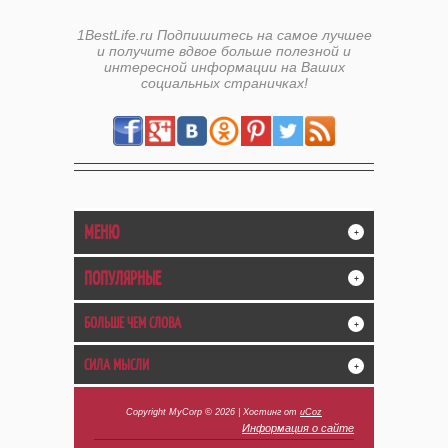
1BestLife.ru Подпишитесь на самое лучшее
и получите вдвое больше полезной и
интересной информации на Ваших
социальных страничках!
МЕНЮ
+
ПОПУЛЯРНЫЕ
+
БОЛЬШЕ ЧЕМ СЛОВА
+
СИЛА МЫСЛИ
+
Copyright MyCorp © 2026
|
Хостинг от
uCoz
Информация о сайте