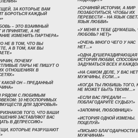
ЕЛЕНИЯ»
«СОЧИНЯЙ ИСТОРИИ, А МИР
ЕЩЕЙ, ЗА КОТОРЫЕ ВАМ
ПОЗАБОТИТЬСЯ, ЧТОБЫ ИХ
ИТ БОРОТЬСЯ КАЖДЫЙ
ПЕРЕВЕСТИ – НА ЯЗЫК СВЕТ
Ь»
ЯЗЫК ЛЮБВИ»
БОВЬ – ЭТО ВЗАИМНЫЙ
«У МЕНЯ К ТЕБЕ (ДУМАЕШЬ,
 И ПРИНЯТИЕ, А НЕ
ЛЮБОВЬ? НЕТ)»
АНИЕ ИЗМЕНИТЬ ПАРТНЕРА»
«ОЧЕНЬ МНОГО ЧЕГО У НАС
О НЕ В ТОМ, ЧТО ВЫ
НЕТ…»
ТЕ, А В ТОМ, КАК ВЫ
АЕТЕ»
«ОДНА ДУШЕРАЗДИРАЮЩАЯ
ИСТОРИЯ ЛЮБВИ, СПОСОБН
РИЧИН, ПОЧЕМУ
ЗАДУМАТЬСЯ ВСЕХ И КАЖДО
СТЛИВЫЕ ПАРЫ НЕ ПИШУТ О
ИХ ОТНОШЕНИЯХ В
«НА САМОМ ДЕЛЕ, У ВАС НЕТ
СЕТЯХ»
МУЖЧИНЫ, ЕСЛИ…»
 КАКОЙ ОН – ПРЕДАННЫЙ
«КОГДА ТЫ ЛЮБИШЬ ТОГО, 
ЧИНА»
НЕ МОЖЕТ БЫТЬ ТВОИМ…»
Н РЯДОМ С ЛЮБИМЫМ
«ЕСЛИ ВАС ПРЕДАЛИ —
ОВЕКОМ: 10 НЕОСПОРИМЫХ
ПОБЛАГОДАРИТЕ СУДЬБУ!»
ИМУЩЕСТВ ДЛЯ ЗДОРОВЬЯ»
«ЗАПОМНИ, ЛЮБОВНИЦА!»
ПРИЗНАКОВ ТОГО, ЧТО ВАШИ
ОШЕНИЯ ЗАСТАВЛЯЮТ ВАС
«ИСТОРИЯ ОДНОЙ ИЗМЕНЫ.
ДАТЬ В ДЕПРЕССИЮ»
ПОЦЕЛУЙ»
ВЕЩИ, КОТОРЫЕ РАЗРУШАЮТ
«ПИСЬМО БЛАГОДАРНОСТИ 
»
МУЖЧИНАМ»