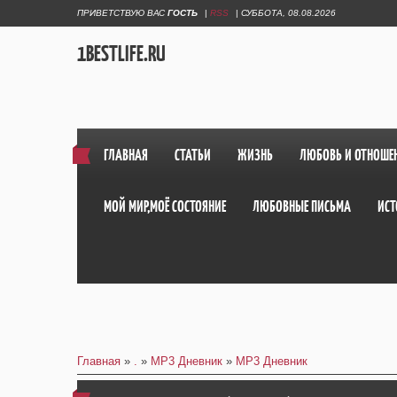
ПРИВЕТСТВУЮ ВАС
ГОСТЬ
|
RSS
|
СУББОТА, 08.08.2026
1BESTLIFE.RU
ГЛАВНАЯ
СТАТЬИ
ЖИЗНЬ
ЛЮБОВЬ И ОТНОШЕ
МОЙ МИР,МОЁ СОСТОЯНИЕ
ЛЮБОВНЫЕ ПИСЬМА
ИСТ
Главная
»
.
»
MP3 Дневник
»
MP3 Дневник