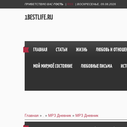
ПРИВЕТСТВУЮ ВАС
ГОСТЬ
|
RSS
|
ВОСКРЕСЕНЬЕ, 09.08.2026
1BESTLIFE.RU
ГЛАВНАЯ
СТАТЬИ
ЖИЗНЬ
ЛЮБОВЬ И ОТНОШЕ
МОЙ МИР,МОЁ СОСТОЯНИЕ
ЛЮБОВНЫЕ ПИСЬМА
ИСТ
Главная
»
.
»
MP3 Дневник
»
MP3 Дневник