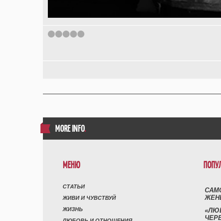
1
2
3
4
5
MORE INFO
.
МЕНЮ
ПОПУ
СТАТЬИ
САМ
ЖЕН
ЖИВИ И ЧУВСТВУЙ
ЖИЗНЬ
«ЛЮ
ЧЕР
ЛЮБОВЬ И ОТНОШЕНИЯ