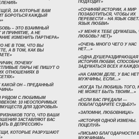
ПОДХОДИТ»
ЕЛЕНИЯ»
«СОЧИНЯЙ ИСТОРИИ, А МИР
ЕЩЕЙ, ЗА КОТОРЫЕ ВАМ
ПОЗАБОТИТЬСЯ, ЧТОБЫ ИХ
ИТ БОРОТЬСЯ КАЖДЫЙ
ПЕРЕВЕСТИ – НА ЯЗЫК СВЕТ
Ь»
ЯЗЫК ЛЮБВИ»
БОВЬ – ЭТО ВЗАИМНЫЙ
«У МЕНЯ К ТЕБЕ (ДУМАЕШЬ,
 И ПРИНЯТИЕ, А НЕ
ЛЮБОВЬ? НЕТ)»
АНИЕ ИЗМЕНИТЬ ПАРТНЕРА»
«ОЧЕНЬ МНОГО ЧЕГО У НАС
О НЕ В ТОМ, ЧТО ВЫ
НЕТ…»
ТЕ, А В ТОМ, КАК ВЫ
АЕТЕ»
«ОДНА ДУШЕРАЗДИРАЮЩАЯ
ИСТОРИЯ ЛЮБВИ, СПОСОБН
РИЧИН, ПОЧЕМУ
ЗАДУМАТЬСЯ ВСЕХ И КАЖДО
СТЛИВЫЕ ПАРЫ НЕ ПИШУТ О
ИХ ОТНОШЕНИЯХ В
«НА САМОМ ДЕЛЕ, У ВАС НЕТ
СЕТЯХ»
МУЖЧИНЫ, ЕСЛИ…»
 КАКОЙ ОН – ПРЕДАННЫЙ
«КОГДА ТЫ ЛЮБИШЬ ТОГО, 
ЧИНА»
НЕ МОЖЕТ БЫТЬ ТВОИМ…»
Н РЯДОМ С ЛЮБИМЫМ
«ЕСЛИ ВАС ПРЕДАЛИ —
ОВЕКОМ: 10 НЕОСПОРИМЫХ
ПОБЛАГОДАРИТЕ СУДЬБУ!»
ИМУЩЕСТВ ДЛЯ ЗДОРОВЬЯ»
«ЗАПОМНИ, ЛЮБОВНИЦА!»
ПРИЗНАКОВ ТОГО, ЧТО ВАШИ
ОШЕНИЯ ЗАСТАВЛЯЮТ ВАС
«ИСТОРИЯ ОДНОЙ ИЗМЕНЫ.
ДАТЬ В ДЕПРЕССИЮ»
ПОЦЕЛУЙ»
ВЕЩИ, КОТОРЫЕ РАЗРУШАЮТ
«ПИСЬМО БЛАГОДАРНОСТИ 
»
МУЖЧИНАМ»