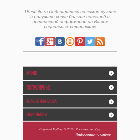
1BestLife.ru Подпишитесь на самое лучшее
и получите вдвое больше полезной и
интересной информации на Ваших
социальных страничках!
МЕНЮ
+
ПОПУЛЯРНЫЕ
+
БОЛЬШЕ ЧЕМ СЛОВА
+
СИЛА МЫСЛИ
+
Copyright MyCorp © 2026
|
Хостинг от
uCoz
Информация о сайте