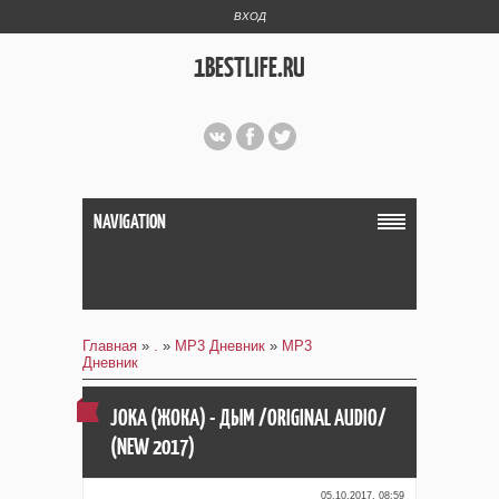
ВХОД
1BESTLIFE.RU
NAVIGATION
Главная
»
.
»
MP3 Дневник
»
MP3
Дневник
JOKA (ЖОКА) - ДЫМ /ORIGINAL AUDIO/
(NEW 2017)
05.10.2017, 08:59