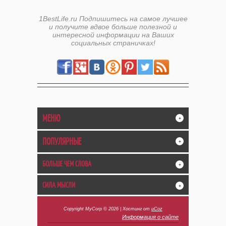
1BestLife.ru Подпишитесь на самое лучшее
и получите вдвое больше полезной и
интересной информации на Ваших
социальных страничках!
МЕНЮ
+
ПОПУЛЯРНЫЕ
+
БОЛЬШЕ ЧЕМ СЛОВА
+
СИЛА МЫСЛИ
+
Copyright MyCorp © 2026
|
Хостинг от
uCoz
Информация о сайте