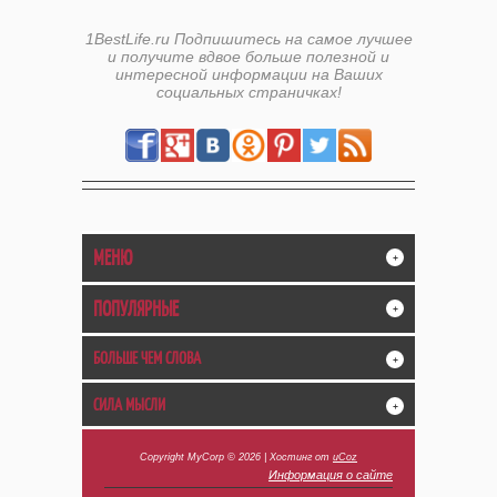
1BestLife.ru Подпишитесь на самое лучшее
и получите вдвое больше полезной и
интересной информации на Ваших
социальных страничках!
МЕНЮ
+
ПОПУЛЯРНЫЕ
+
БОЛЬШЕ ЧЕМ СЛОВА
+
СИЛА МЫСЛИ
+
Copyright MyCorp © 2026
|
Хостинг от
uCoz
Информация о сайте