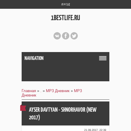
ВХОД
1BESTLIFE.RU
NAVIGATION
Главная
»
.
»
MP3 Дневник
»
MP3
Дневник
AYSER DAVTYAN - SHNORHAVOR (NEW
2017)
21.09.2017, 22:39