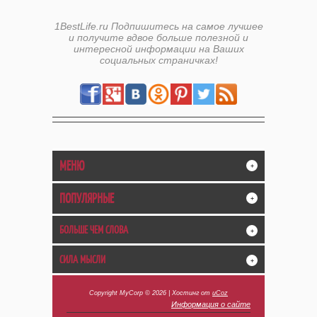
1BestLife.ru Подпишитесь на самое лучшее
и получите вдвое больше полезной и
интересной информации на Ваших
социальных страничках!
МЕНЮ
+
ПОПУЛЯРНЫЕ
+
БОЛЬШЕ ЧЕМ СЛОВА
+
СИЛА МЫСЛИ
+
Copyright MyCorp © 2026
|
Хостинг от
uCoz
Информация о сайте