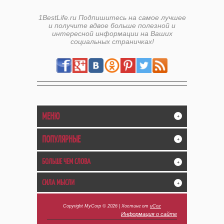
1BestLife.ru Подпишитесь на самое лучшее
и получите вдвое больше полезной и
интересной информации на Ваших
социальных страничках!
МЕНЮ
+
ПОПУЛЯРНЫЕ
+
БОЛЬШЕ ЧЕМ СЛОВА
+
СИЛА МЫСЛИ
+
Copyright MyCorp © 2026
|
Хостинг от
uCoz
Информация о сайте