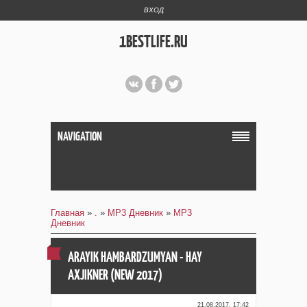
ВХОД
1BESTLIFE.RU
NAVIGATION
Главная
»
.
»
MP3 Дневник
»
MP3
Дневник
ARAYIK HAMBARDZUMYAN - HAY
AXJIKNER (NEW 2017)
21.08.2017, 17:42