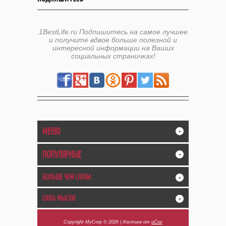
1BestLife.ru Подпишитесь на самое лучшее
и получите вдвое больше полезной и
интересной информации на Ваших
социальных страничках!
МЕНЮ
+
ПОПУЛЯРНЫЕ
+
БОЛЬШЕ ЧЕМ СЛОВА
+
СИЛА МЫСЛИ
+
Copyright MyCorp © 2026
|
Хостинг от
uCoz