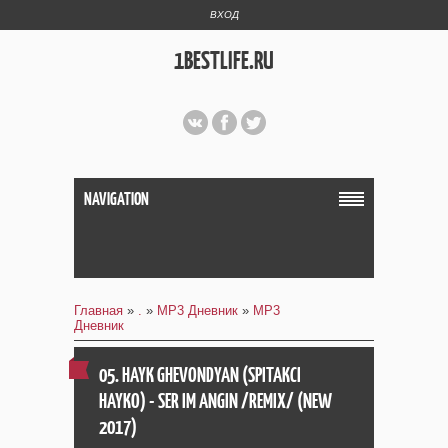
ВХОД
1BESTLIFE.RU
NAVIGATION
Главная
»
.
»
MP3 Дневник
»
MP3
Дневник
05. HAYK GHEVONDYAN (SPITAKCI
HAYKO) - SER IM ANGIN /REMIX/ (NEW
2017)