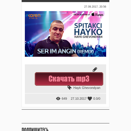
27.09.2017, 20:56
Hayk Ghevondyan
649
27.10.2017
0.0
/
0
ПОДПИШИТЕСЬ